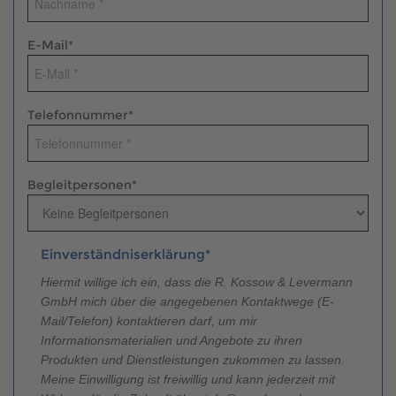
Brauchen Sie Hilfe?
038221 4000
E-Mail
*
MUSTERHAUS FINDEN
Telefonnummer
*
Begleitpersonen
*
Einverständniserklärung*
Hiermit willige ich ein, dass die R. Kossow & Levermann
GmbH mich über die angegebenen Kontaktwege (E-
Mail/Telefon) kontaktieren darf, um mir
Informationsmaterialien und Angebote zu ihren
Produkten und Dienstleistungen zukommen zu lassen.
Meine Einwilligung ist freiwillig und kann jederzeit mit