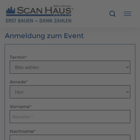
Anmeldung zum Event
HÄUSER
MUSTERHÄUSER
Termin
*
SCANHAUS-VORTEILE
Anrede
*
RUND UMS BAUEN
ÜBER UNS
Vorname
*
KONTAKT
Nachname
*