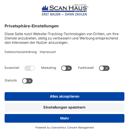
ScanHaus Marlow
Bleiben Sie immer gut
informiert!
Aktuelle News rund um ScanHaus &
das Thema Hausbau
Sofort informiert über neue Artikel
in unserem Hausbau-Ratgeber
ZUM NEWSLETTER ANMELDEN