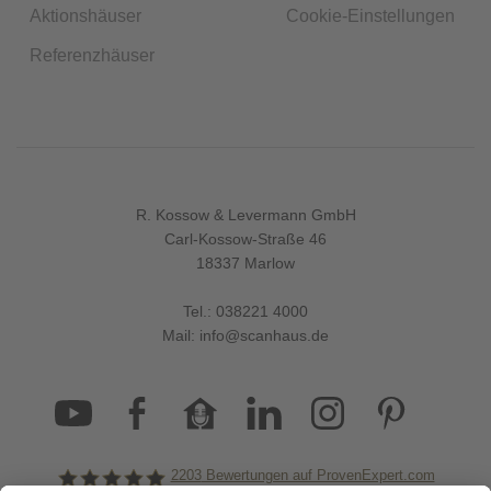
Aktionshäuser
Cookie-Einstellungen
Referenzhäuser
R. Kossow & Levermann GmbH
Carl-Kossow-Straße 46
18337 Marlow
Tel.:
038221 4000
Mail:
info@scanhaus.de
2203
Bewertungen auf ProvenExpert.com