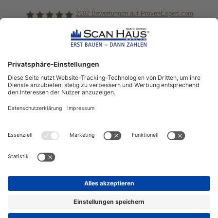
2202
Bewertungen auf ProvenExpert.com
ScanHaus Marlow
Bleiben Sie immer gut
informiert!
Aktuelle News rund um ScanHaus &
das Thema Hausbau
Sofort informiert über neue Artikel
in unserem Hausbau-Ratgeber
ZUM NEWSLETTER ANMELDEN