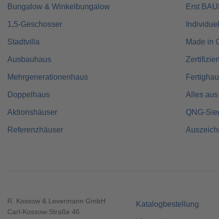
Bungalow & Winkelbungalow
Erst BA
1,5-Geschosser
Individue
Stadtvilla
Made in 
Ausbauhaus
Zertifizie
Mehrgenerationenhaus
Fertigha
Doppelhaus
Alles aus
Aktionshäuser
QNG-Sie
Referenzhäuser
Auszeic
R. Kossow & Levermann GmbH
Katalogbestellung
Carl-Kossow-Straße 46