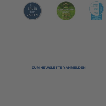
Sca
Bleiben Sie immer gut inf
Aktuelle News rund um ScanHa
Sofort informiert über neue Ar
ZUM NEWSLETTER ANMELDEN