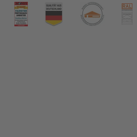
nHaus Marlow
ormiert!
us & das Thema Hausbau
tikel in unserem Hausbau-Ratgeber