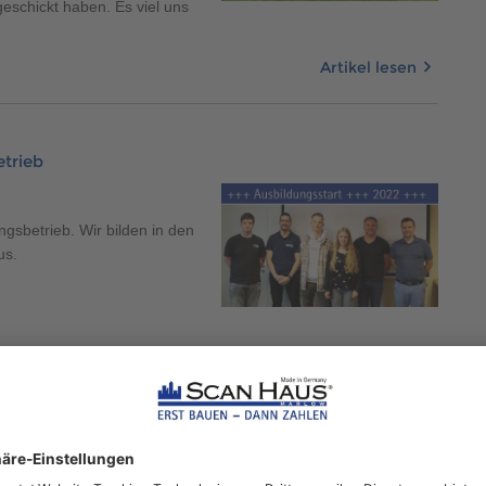
geschickt haben. Es viel uns
Artikel lesen
trieb
gsbetrieb. Wir bilden in den
us.
Artikel lesen