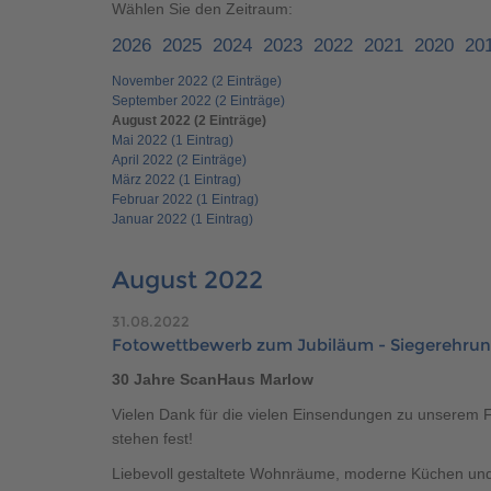
Brauchen Sie Hilfe?
038221 
Wählen Sie den Zeitraum:
QNG-Siegel
Aktionshaus
2026
2025
2024
2023
2022
2021
2020
20
Auszeichnungen
November 2022 (2 Einträge)
September 2022 (2 Einträge)
August 2022 (2 Einträge)
Mai 2022 (1 Eintrag)
April 2022 (2 Einträge)
Brauchen Sie Hilfe?
038221 
März 2022 (1 Eintrag)
Februar 2022 (1 Eintrag)
Januar 2022 (1 Eintrag)
August 2022
31.08.2022
Fotowettbewerb zum Jubiläum - Siegerehru
Brauchen Sie Hilfe?
Brauchen Sie Hilfe?
038221 
038221 
30 Jahre ScanHaus Marlow
Vielen Dank für die vielen Einsendungen zu unserem 
stehen fest!
Liebevoll gestaltete Wohnräume, moderne Küchen und 