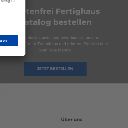
Kostenfrei Fertighaus
Katalog bestellen
Bestellen Sie kostenlos und unverbindlich unseren
Hauskatalog für Ihr Traumhaus und erfahren Sie alles über
ScanHaus Marlow.
JETZT BESTELLEN
Über uns