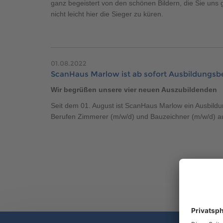
ganz begeistert von den schönen Bildern, die Sie uns 
nicht leicht hier die Sieger zu küren.
01.08.2022
ScanHaus Marlow ist ab sofort Ausbildungsbe
Wir begrüßen unsere vier neuen Auszubildenden
Seit dem 01. August ist ScanHaus Marlow ein Ausbildun
Berufen Zimmerer (m/w/d) und Bauzeichner (m/w/d) a