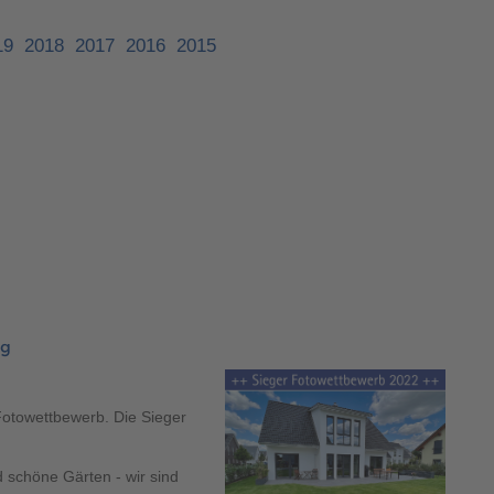
400 500
19
2018
2017
2016
2015
400 500
ng
400 500
400 500
Fotowettbewerb. Die Sieger
schöne Gärten - wir sind