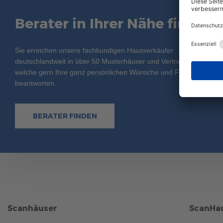
Berater in Ihrer Nähe finden
Sie erreichen unsere fachkundigen Hausverkäufer
deutschlandweit in über 50 Musterhäuser und Vertriebsbüros,
welche gern Ihre ganz persönlichen Wünsche und Fragen
beantworten.
BERATER FINDEN
Scanhäuser
ScanHau