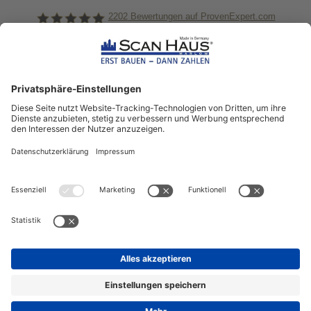
2202
Bewertungen auf ProvenExpert.com
ScanHaus Marlow
Bleiben Sie immer gut
informiert!
Aktuelle News rund um ScanHaus &
das Thema Hausbau
Sofort informiert über neue Artikel
in unserem Hausbau-Ratgeber
ZUM NEWSLETTER ANMELDEN