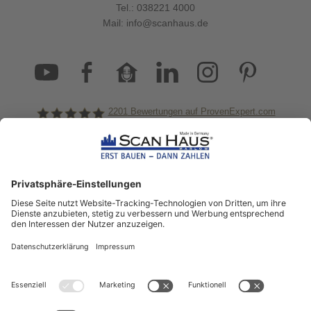
Tel.:
038221 4000
Mail:
info@scanhaus.de
2201
Bewertungen auf ProvenExpert.com
ScanHaus Marlow
Bleiben Sie immer gut
informiert!
Aktuelle News rund um ScanHaus &
das Thema Hausbau
Sofort informiert über neue Artikel
in unserem Hausbau-Ratgeber