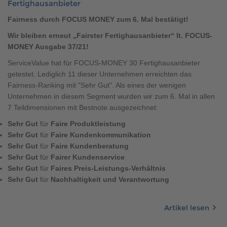
Fertighausanbieter
Brauchen Sie Hilfe?
Fairness durch FOCUS MONEY zum 6. Mal bestätigt!
038221 4000
Wir bleiben erneut „Fairster Fertighausanbieter“ lt. FOCUS-
MONEY Ausgabe 37/21!
MUSTERHAUS FINDEN
ServiceValue hat für FOCUS-MONEY 30 Fertighausanbieter
getestet. Lediglich 11 dieser Unternehmen erreichten das
Fairness-Ranking mit "Sehr Gut". Als eines der wenigen
Unternehmen in diesem Segment wurden wir zum 6. Mal in allen
7 Teildimensionen mit Bestnote ausgezeichnet:
Sehr Gut
für
Faire Produktleistung
Sehr Gut
für
Faire Kundenkommunikation
Sehr Gut
für
Faire Kundenberatung
Sehr Gut
für
Fairer Kundenservice
Sehr Gut
für
Faires Preis-Leistungs-Verhältnis
Sehr Gut
für
Nachhaltigkeit und Verantwortung
Artikel lesen