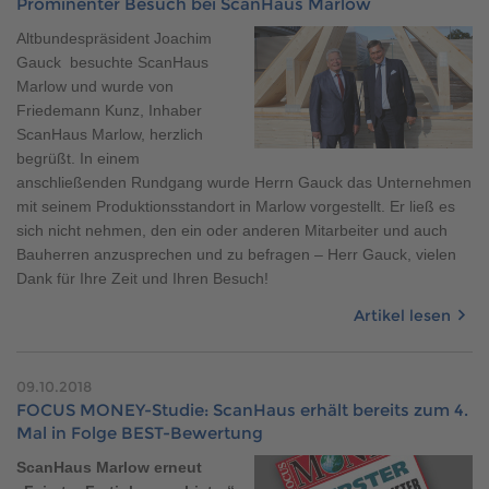
Prominenter Besuch bei ScanHaus Marlow
Brauchen Sie Hilfe?
Altbundespräsident Joachim
038221 4000
Gauck besuchte ScanHaus
Marlow und wurde von
Friedemann Kunz, Inhaber
MUSTERHAUS FINDEN
ScanHaus Marlow, herzlich
begrüßt. In einem
anschließenden Rundgang wurde Herrn Gauck das Unternehmen
mit seinem Produktionsstandort in Marlow vorgestellt. Er ließ es
sich nicht nehmen, den ein oder anderen Mitarbeiter und auch
Bauherren anzusprechen und zu befragen – Herr Gauck, vielen
Dank für Ihre Zeit und Ihren Besuch!
Artikel lesen
09.10.2018
FOCUS MONEY-Studie: ScanHaus erhält bereits zum 4.
Mal in Folge BEST-Bewertung
ScanHaus Marlow erneut