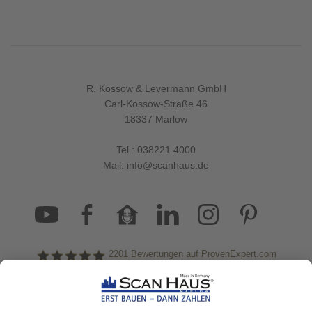
R. Kossow & Levermann GmbH
Carl-Kossow-Straße 46
18337 Marlow
Tel.:
038221 4000
Mail:
info@scanhaus.de
2201
Bewertungen auf ProvenExpert.com
ScanHaus Marlow