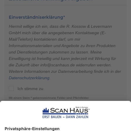
Einverständniserklärung*
Hiermit willige ich ein, dass die R. Kossow & Levermann
GmbH mich über die angegebenen Kontaktwege (E-
Mail/Telefon) kontaktieren darf, um mir
Informationsmaterialien und Angebote zu ihren Produkten
und Dienstleistungen zukommen zu lassen. Meine
Einwilligung ist freiwillig und kann jederzeit mit Wirkung für
die Zukunft über info@scanhaus.de widerrufen werden.
Weitere Informationen zur Datenverarbeitung finde ich in der
Datenschutzerklärung
.
Ich stimme zu.
Mit einem Stern * gekennzeichnete Felder sind Pflichtfelder
ANFRAGE SENDEN