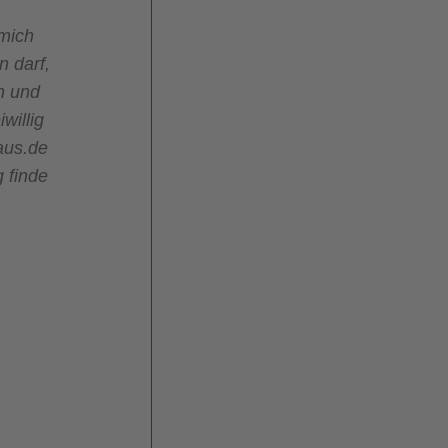
 mich
n darf,
n und
willig
aus.de
 finde