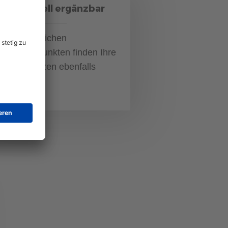
Individuell ergänzbar
ben zahlreichen
ecklistenpunkten finden Ihre
genen Notizen ebenfalls
atz.