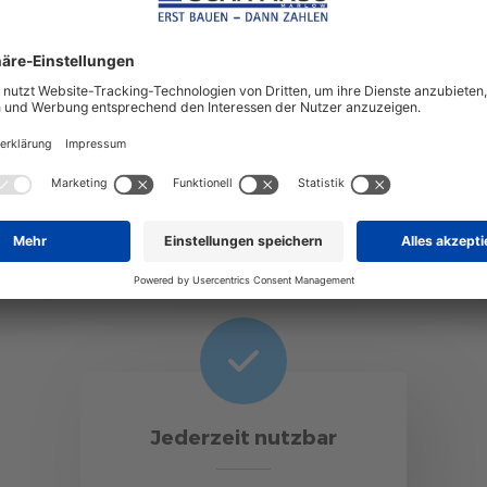
Kompakt & übersichtlich
Sortiert nach Kategorien hält
Ne
die Checkliste alles Wichtige
Ch
ne
fest.
ei
Pl
Jederzeit nutzbar