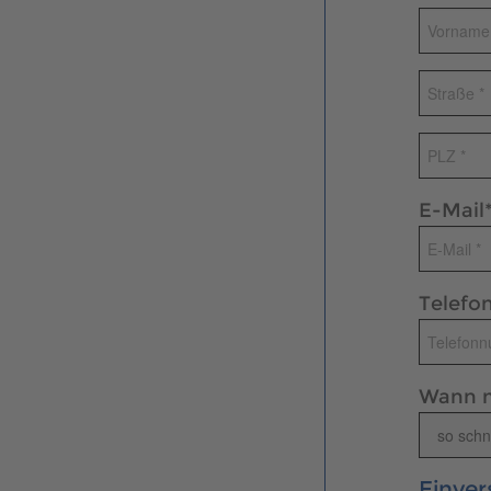
E-Mail
Telef
Wann m
Einver