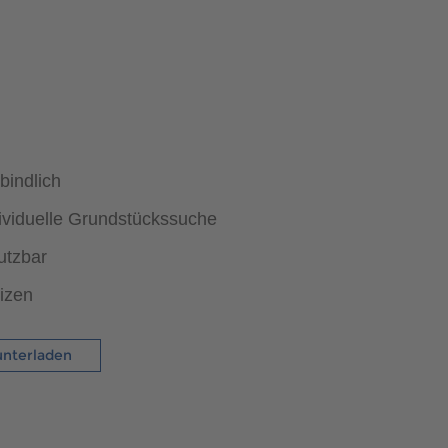
bindlich
dividuelle Grundstückssuche
utzbar
tizen
unterladen