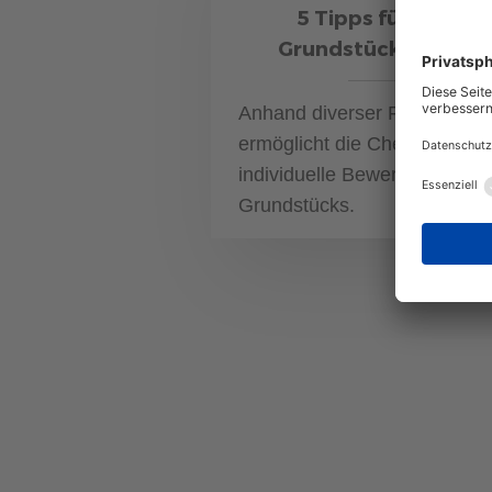
5 Tipps für Ihre
Grundstückssuche
Anhand diverser Faktoren
ermöglicht die Checkliste ei
individuelle Bewertung eines
Grundstücks.