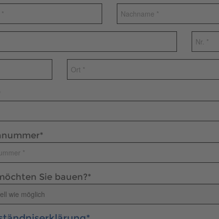
*
onnummer
*
öchten Sie bauen?
*
ständniserklärung*