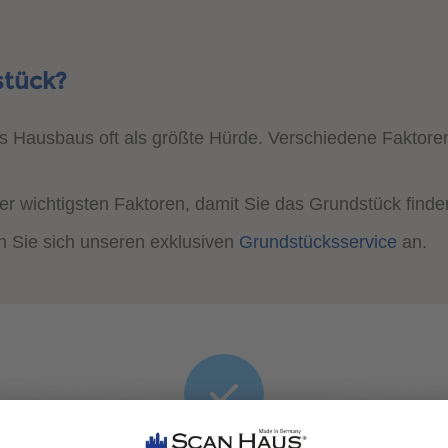
stück?
es Hausbaus oft als größte Hürde. Verschiedene Faktore
der wichtigsten Faktoren, damit Sie das Grundstück finde
n Sie sich unseren exklusiven
Grundstücksservice
an.