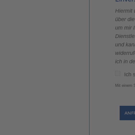
Hiermit
über di
um mir 
Dienstle
und kan
widerru
ich in d
Ich 
Mit einem S
ANF