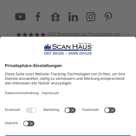
2201
Bewertungen auf ProvenExpert.com
ScanHaus Marlow
Bleiben Sie immer gut
informiert!
Aktuelle News rund um ScanHaus &
das Thema Hausbau
Sofort informiert über neue Artikel
in unserem Hausbau-Ratgeber
ZUM NEWSLETTER ANMELDEN